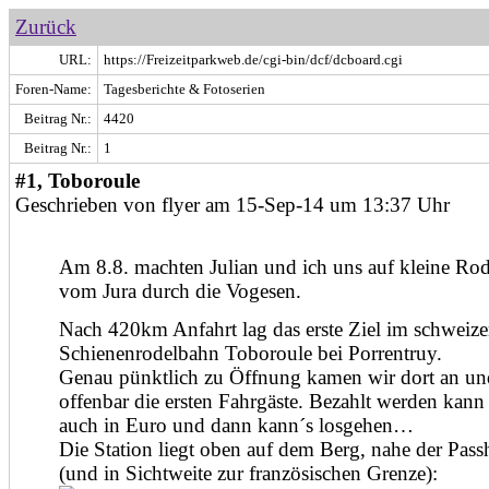
Zurück
URL:
https://Freizeitparkweb.de/cgi-bin/dcf/dcboard.cgi
Foren-Name:
Tagesberichte & Fotoserien
Beitrag Nr.:
4420
Beitrag Nr.:
1
#1, Toboroule
Geschrieben von flyer am 15-Sep-14 um 13:37 Uhr
Am 8.8. machten Julian und ich uns auf kleine Ro
vom Jura durch die Vogesen.
Nach 420km Anfahrt lag das erste Ziel im schweizer
Schienenrodelbahn Toboroule bei Porrentruy.
Genau pünktlich zu Öffnung kamen wir dort an u
offenbar die ersten Fahrgäste. Bezahlt werden kan
auch in Euro und dann kann´s losgehen…
Die Station liegt oben auf dem Berg, nahe der Pa
(und in Sichtweite zur französischen Grenze):