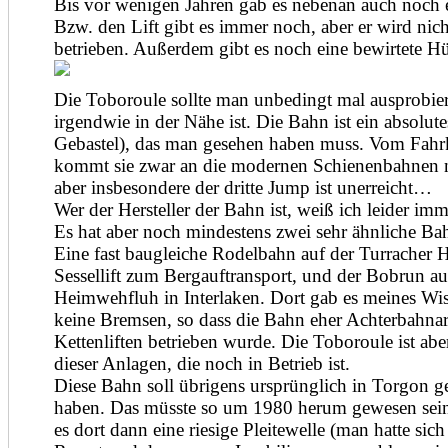
Bis vor wenigen Jahren gab es nebenan auch noch e
Bzw. den Lift gibt es immer noch, aber er wird nic
betrieben. Außerdem gibt es noch eine bewirtete Hü
Die Toboroule sollte man unbedingt mal ausprobi
irgendwie in der Nähe ist. Die Bahn ist ein absolut
Gebastel), das man gesehen haben muss. Vom Fah
kommt sie zwar an die modernen Schienenbahnen n
aber insbesondere der dritte Jump ist unerreicht…
Wer der Hersteller der Bahn ist, weiß ich leider imm
Es hat aber noch mindestens zwei sehr ähnliche B
Eine fast baugleiche Rodelbahn auf der Turracher 
Sessellift zum Bergauftransport, und der Bobrun a
Heimwehfluh in Interlaken. Dort gab es meines Wis
keine Bremsen, so dass die Bahn eher Achterbahnart
Kettenliften betrieben wurde. Die Toboroule ist abe
dieser Anlagen, die noch in Betrieb ist.
Diese Bahn soll übrigens ursprünglich in Torgon g
haben. Das müsste so um 1980 herum gewesen sei
es dort dann eine riesige Pleitewelle (man hatte sic