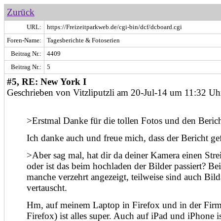
Zurück
URL:
https://Freizeitparkweb.de/cgi-bin/dcf/dcboard.cgi
Foren-Name:
Tagesberichte & Fotoserien
Beitrag Nr.:
4409
Beitrag Nr.:
5
#5, RE: New York I
Geschrieben von Vitzliputzli am 20-Jul-14 um 11:32 Uh
>Erstmal Danke für die tollen Fotos und den Berich
Ich danke auch und freue mich, dass der Bericht gef
>Aber sag mal, hat dir da deiner Kamera einen Strei
oder ist das beim hochladen der Bilder passiert? Be
manche verzehrt angezeigt, teilweise sind auch Bild
vertauscht.
Hm, auf meinem Laptop in Firefox und in der Firm
Firefox) ist alles super. Auch auf iPad und iPhone is