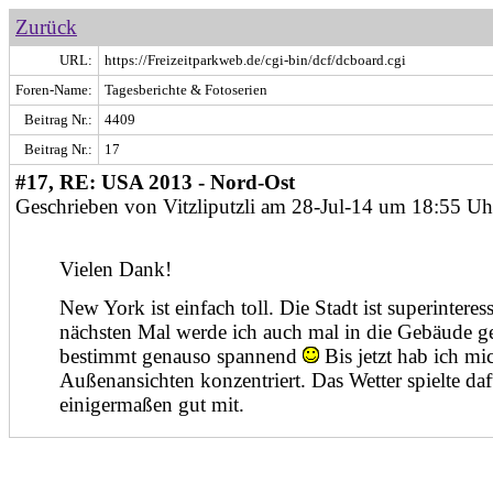
Zurück
URL:
https://Freizeitparkweb.de/cgi-bin/dcf/dcboard.cgi
Foren-Name:
Tagesberichte & Fotoserien
Beitrag Nr.:
4409
Beitrag Nr.:
17
#17, RE: USA 2013 - Nord-Ost
Geschrieben von Vitzliputzli am 28-Jul-14 um 18:55 Uh
Vielen Dank!
New York ist einfach toll. Die Stadt ist superintere
nächsten Mal werde ich auch mal in die Gebäude ge
bestimmt genauso spannend
Bis jetzt hab ich mi
Außenansichten konzentriert. Das Wetter spielte da
einigermaßen gut mit.