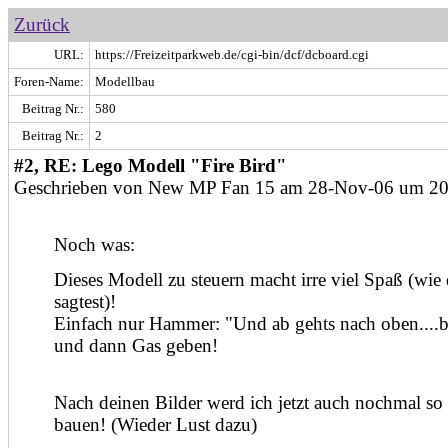
Zurück
URL:
https://Freizeitparkweb.de/cgi-bin/dcf/dcboard.cgi
Foren-Name:
Modellbau
Beitrag Nr.:
580
Beitrag Nr.:
2
#2, RE: Lego Modell "Fire Bird"
Geschrieben von New MP Fan 15 am 28-Nov-06 um 20
Noch was:
Dieses Modell zu steuern macht irre viel Spaß (wie
sagtest)!
Einfach nur Hammer: "Und ab gehts nach oben....b
und dann Gas geben!
Nach deinen Bilder werd ich jetzt auch nochmal so
bauen! (Wieder Lust dazu)