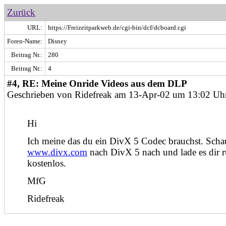
Zurück
URL:
https://Freizeitparkweb.de/cgi-bin/dcf/dcboard.cgi
Foren-Name:
Disney
Beitrag Nr.:
280
Beitrag Nr.:
4
#4, RE: Meine Onride Videos aus dem DLP
Geschrieben von Ridefreak am 13-Apr-02 um 13:02 Uh
Hi
Ich meine das du ein DivX 5 Codec brauchst. Scha
www.divx.com
nach DivX 5 nach und lade es dir ru
kostenlos.
MfG
Ridefreak