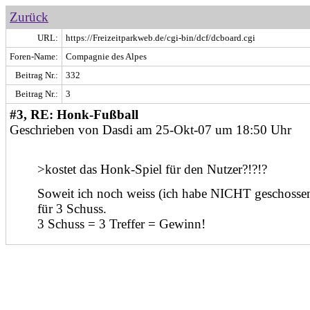
Zurück
URL:
https://Freizeitparkweb.de/cgi-bin/dcf/dcboard.cgi
Foren-Name:
Compagnie des Alpes
Beitrag Nr.:
332
Beitrag Nr.:
3
#3, RE: Honk-Fußball
Geschrieben von Dasdi am 25-Okt-07 um 18:50 Uhr
>kostet das Honk-Spiel für den Nutzer?!?!?
Soweit ich noch weiss (ich habe NICHT geschosse
für 3 Schuss.
3 Schuss = 3 Treffer = Gewinn!