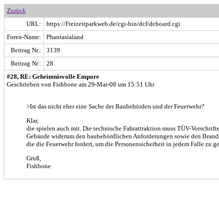
Zurück
URL:
https://Freizeitparkweb.de/cgi-bin/dcf/dcboard.cgi
Foren-Name:
Phantasialand
Beitrag Nr.:
3139
Beitrag Nr.:
28
#28, RE: Geheimnisvolle Empore
Geschrieben von Fishbone am 29-Mar-08 um 15:51 Uhr
>Ist das nicht eher eine Sache der Baubehörden und der Feuerwehr?
Klar,
die spielen auch mit. Die technische Fahrattraktion muss TÜV-Vorschrift
Gebäude widerum den baubehördlichen Anforderungen sowie den Brands
die die Feuerwehr fordert, um die Personensicherheit in jedem Falle zu g
Gruß,
Fishbone