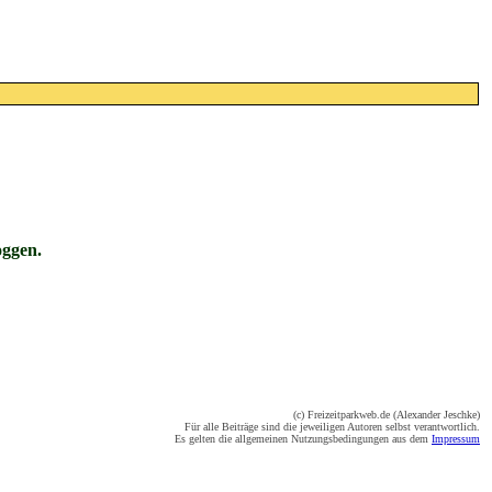
oggen.
(c) Freizeitparkweb.de (Alexander Jeschke)
Für alle Beiträge sind die jeweiligen Autoren selbst verantwortlich.
Es gelten die allgemeinen Nutzungsbedingungen aus dem
Impressum