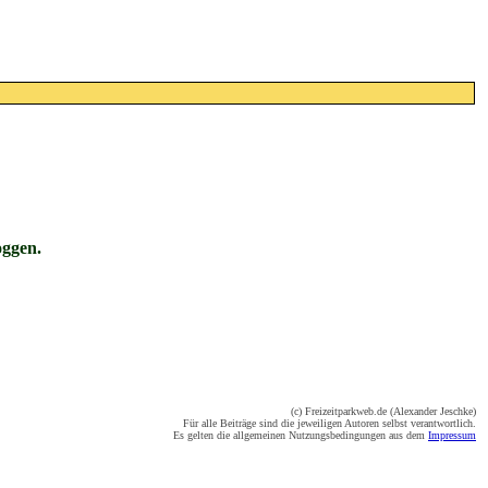
oggen.
(c) Freizeitparkweb.de (Alexander Jeschke)
Für alle Beiträge sind die jeweiligen Autoren selbst verantwortlich.
Es gelten die allgemeinen Nutzungsbedingungen aus dem
Impressum