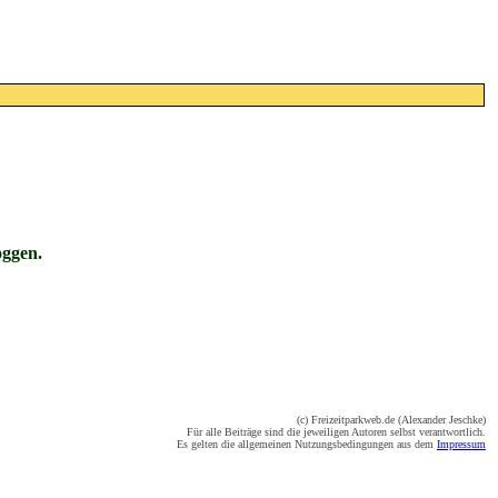
oggen.
(c) Freizeitparkweb.de (Alexander Jeschke)
Für alle Beiträge sind die jeweiligen Autoren selbst verantwortlich.
Es gelten die allgemeinen Nutzungsbedingungen aus dem
Impressum