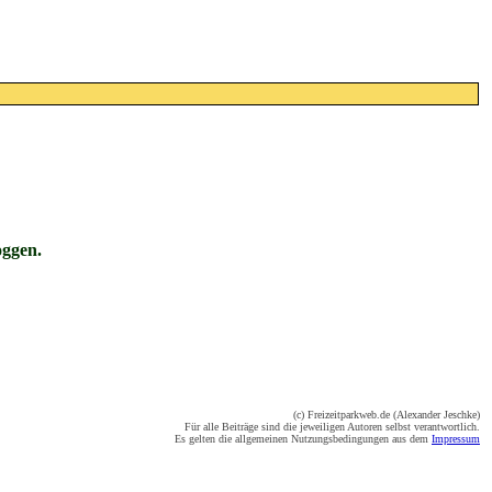
oggen.
(c) Freizeitparkweb.de (Alexander Jeschke)
Für alle Beiträge sind die jeweiligen Autoren selbst verantwortlich.
Es gelten die allgemeinen Nutzungsbedingungen aus dem
Impressum