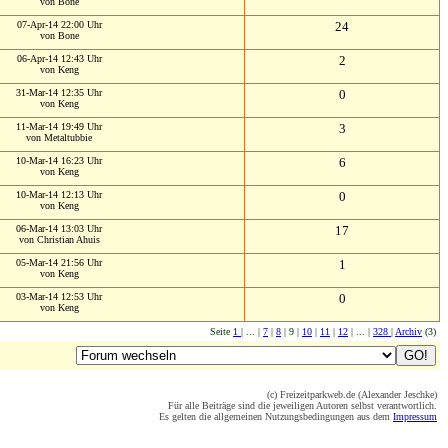
von Bone
07-Apr-14 22:00 Uhr
24
von Bone
06-Apr-14 12:43 Uhr
2
von Keng
31-Mar-14 12:35 Uhr
0
von Keng
11-Mar-14 19:49 Uhr
3
von Metaltubbie
10-Mar-14 16:23 Uhr
6
von Keng
10-Mar-14 12:13 Uhr
0
von Keng
06-Mar-14 13:03 Uhr
17
von Christian Ahuis
05-Mar-14 21:56 Uhr
1
von Keng
03-Mar-14 12:53 Uhr
0
von Keng
Seite
1
| ... |
7
|
8
| 9 |
10
|
11
|
12
| ... |
328
|
Archiv
(3)
(c) Freizeitparkweb.de (Alexander Jeschke)
Für alle Beiträge sind die jeweiligen Autoren selbst verantwortlich.
Es gelten die allgemeinen Nutzungsbedingungen aus dem
Impressum