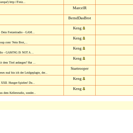
uropa!) http://Freiz...
MarcelR
BerndDasBrot
Keng
- Dein Freizeitradio - GAM...
Keng
sup.com/ Nein Brot,...
Keng
adio - GAM!NG IS NOT A ...
Keng
t dem Titel anfangen? Hat ...
Startrooper
ses mal bin ich der Leidgeplagte, der...
Keng
 XXII. Hunger-Spielen! Du...
Keng
us dem Kellerstudio, sonder...