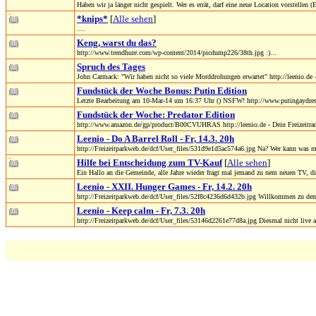
Haben wir ja länger nicht gespielt. Wer es errät, darf eine neue Location vorstellen (E
*knips*
[
Alle sehen
]
....
Keng, warst du das?
http://www.trendhure.com/wp-content/2014/picdump226/38th.jpg :)...
Spruch des Tages
John Carmack: "Wir haben nicht so viele Morddrohungen erwartet" http://leenio.de 
Fundstück der Woche Bonus: Putin Edition
Letzte Bearbeitung am 10-Mar-14 um 16:37 Uhr () NSFW! http://www.putingaydres
Fundstück der Woche: Predator Edition
http://www.amazon.de/gp/product/B00CVUHRAS http://leenio.de - Dein Freizeitr
Leenio - Do A Barrel Roll - Fr, 14.3. 20h
http://Freizeitparkweb.de/dcf/User_files/531d9e1d5ac574a6.jpg Na? Wer kann was mi
Hilfe bei Entscheidung zum TV-Kauf
[
Alle sehen
]
Ein Hallo an die Gemeinde, alle Jahre wieder fragt mal jemand zu nem neuen TV, die
Leenio - XXII. Hunger Games - Fr, 14.2. 20h
http://Freizeitparkweb.de/dcf/User_files/52f8c4236d6d432b.jpg Willkommen zu den
Leenio - Keep calm - Fr, 7.3. 20h
http://Freizeitparkweb.de/dcf/User_files/53146d2261e77d8a.jpg Diesmal nicht live a