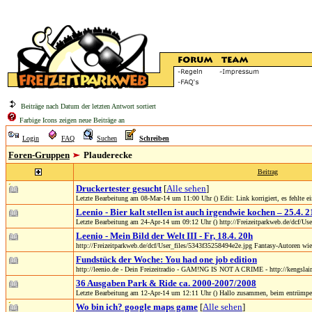
Beiträge nach Datum der letzten Antwort sortiert
Farbige Icons zeigen neue Beiträge an
Login
FAQ
Suchen
Schreiben
Foren-Gruppen
Plauderecke
Beitrag
Druckertester gesucht
[
Alle sehen
]
Letzte Bearbeitung am 08-Mar-14 um 11:00 Uhr () Edit: Link korrigiert, es fehlte e
Leenio - Bier kalt stellen ist auch irgendwie kochen – 25.4. 
Letzte Bearbeitung am 24-Apr-14 um 09:12 Uhr () http://Freizeitparkweb.de/dcf/Use
Leenio - Mein Bild der Welt III - Fr, 18.4. 20h
http://Freizeitparkweb.de/dcf/User_files/5343f35258494e2e.jpg Fantasy-Autoren wi
Fundstück der Woche: You had one job edition
http://leenio.de - Dein Freizeitradio - GAM!NG IS NOT A CRIME - http://kengslair.de
36 Ausgaben Park & Ride ca. 2000-2007/2008
Letzte Bearbeitung am 12-Apr-14 um 12:11 Uhr () Hallo zusammen, beim entrümpeln
Wo bin ich? google maps game
[
Alle sehen
]