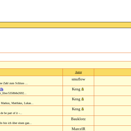
Autor
smuflow
ine Zahl zum Schluss ...
21h
Keng
r_files/5358b8e2692...
Keng
e Markus, Matthäus, Lukas...
Keng
 be part of it -...
Bauklotz
 bin ich über einen gan...
MarcelR