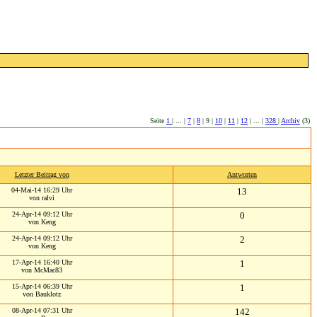
Seite
1
| ... |
7
|
8
| 9 |
10
|
11
|
12
| ... |
328
|
Archiv
(3)
Letzter Beitrag von
Antworten
04-Mai-14 16:29 Uhr
13
von ralvi
24-Apr-14 09:12 Uhr
0
von Keng
24-Apr-14 09:12 Uhr
2
von Keng
17-Apr-14 16:40 Uhr
1
von McMac83
15-Apr-14 06:39 Uhr
1
von Bauklotz
08-Apr-14 07:31 Uhr
142