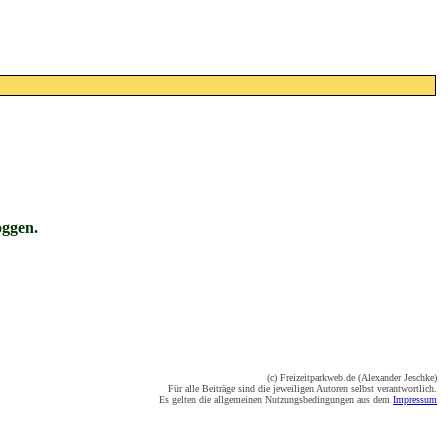
oggen.
(c) Freizeitparkweb.de (Alexander Jeschke)
Für alle Beiträge sind die jeweiligen Autoren selbst verantwortlich.
Es gelten die allgemeinen Nutzungsbedingungen aus dem
Impressum