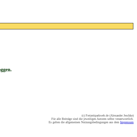
oggen.
(c) Freizeitparkweb.de (Alexander Jeschke)
Für alle Beiträge sind die jeweiligen Autoren selbst verantwortlich.
Es gelten die allgemeinen Nutzungsbedingungen aus dem
Impressum