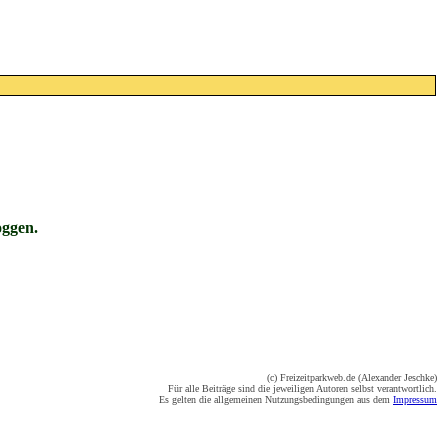
oggen.
(c) Freizeitparkweb.de (Alexander Jeschke)
Für alle Beiträge sind die jeweiligen Autoren selbst verantwortlich.
Es gelten die allgemeinen Nutzungsbedingungen aus dem
Impressum