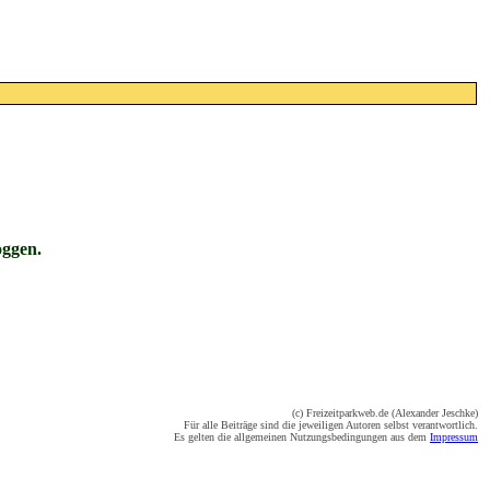
oggen.
(c) Freizeitparkweb.de (Alexander Jeschke)
Für alle Beiträge sind die jeweiligen Autoren selbst verantwortlich.
Es gelten die allgemeinen Nutzungsbedingungen aus dem
Impressum