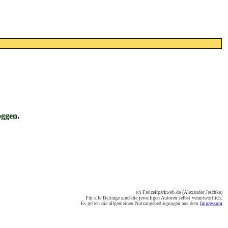
oggen.
(c) Freizeitparkweb.de (Alexander Jeschke)
Für alle Beiträge sind die jeweiligen Autoren selbst verantwortlich.
Es gelten die allgemeinen Nutzungsbedingungen aus dem
Impressum