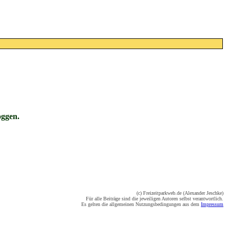
oggen.
(c) Freizeitparkweb.de (Alexander Jeschke)
Für alle Beiträge sind die jeweiligen Autoren selbst verantwortlich.
Es gelten die allgemeinen Nutzungsbedingungen aus dem
Impressum