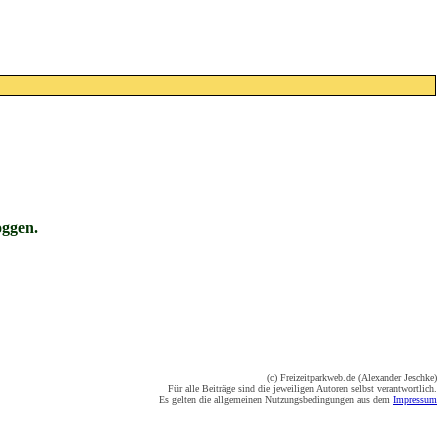
oggen.
(c) Freizeitparkweb.de (Alexander Jeschke)
Für alle Beiträge sind die jeweiligen Autoren selbst verantwortlich.
Es gelten die allgemeinen Nutzungsbedingungen aus dem
Impressum