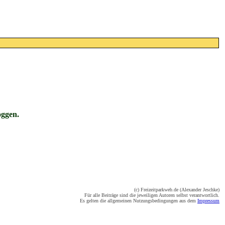
oggen.
(c) Freizeitparkweb.de (Alexander Jeschke)
Für alle Beiträge sind die jeweiligen Autoren selbst verantwortlich.
Es gelten die allgemeinen Nutzungsbedingungen aus dem
Impressum